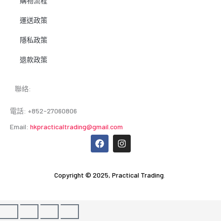
購物流程
運送政策
隱私政策
退款政策
聯絡:
電話: +852-27060806
Email:
hkpracticaltrading@gmail.com
F
I
a
n
c
s
e
t
b
a
Copyright © 2025,
Practical Trading
.
o
g
o
r
k
a
m