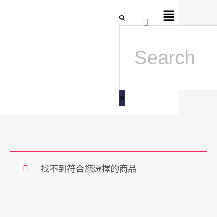
跳
Flyout
搜
至
Menu
尋
主
要
內
容
找不到符合您選擇的商品