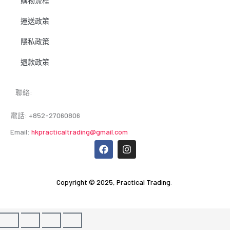
購物流程
運送政策
隱私政策
退款政策
聯絡:
電話: +852-27060806
Email:
hkpracticaltrading@gmail.com
F
I
a
n
c
s
e
t
b
a
Copyright © 2025,
Practical Trading
.
o
g
o
r
k
a
m