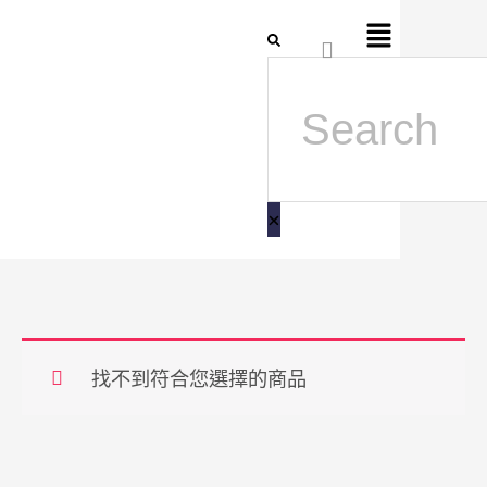
跳
Flyout
搜
至
Menu
尋
主
要
內
容
找不到符合您選擇的商品