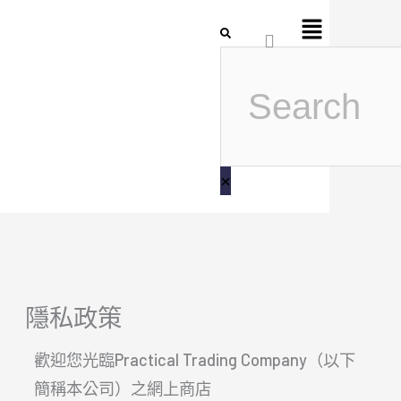
跳
Flyout
搜
至
Menu
尋
主
要
內
容
隱私政策
歡迎您光臨Practical Trading Company（以下
簡稱本公司）之網上商店