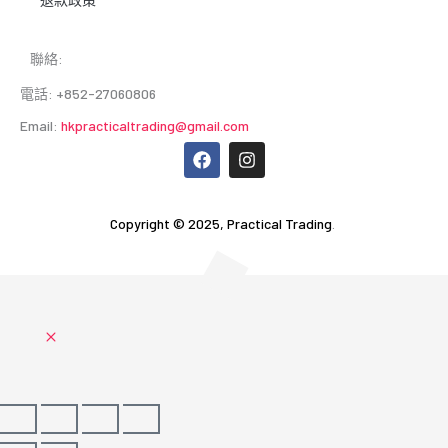
聯絡:
電話: +852-27060806
Email:
hkpracticaltrading@gmail.com
F
I
a
n
c
s
e
t
b
a
Copyright © 2025,
Practical Trading
.
o
g
o
r
k
a
m