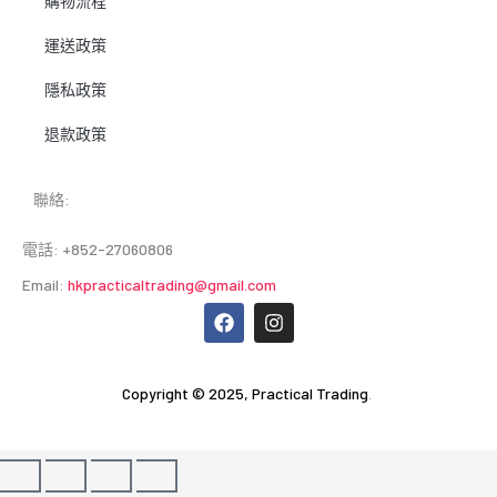
購物流程
運送政策
隱私政策
退款政策
聯絡:
電話: +852-27060806
Email:
hkpracticaltrading@gmail.com
F
I
a
n
c
s
e
t
b
a
Copyright © 2025,
Practical Trading
.
o
g
o
r
k
a
m