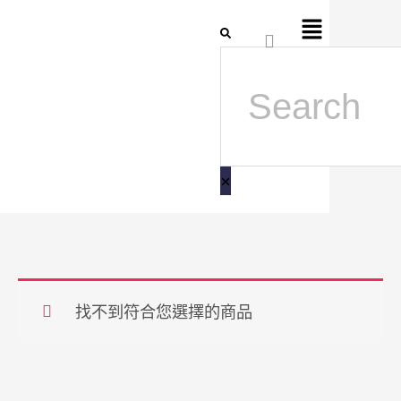
跳
Flyout
搜
至
Menu
尋
主
要
內
容
找不到符合您選擇的商品