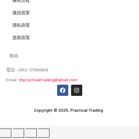
購物流程
運送政策
隱私政策
退款政策
聯絡:
電話: +852-27060806
Email:
hkpracticaltrading@gmail.com
F
I
a
n
c
s
e
t
b
a
Copyright © 2025,
Practical Trading
.
o
g
o
r
k
a
m