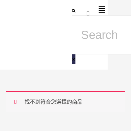
跳
Flyout
搜
至
Menu
尋
主
要
內
容
找不到符合您選擇的商品